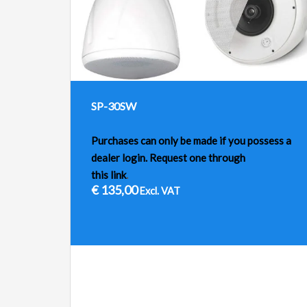
SP-30SW
Purchases can only be made if you possess a
dealer login. Request one through
this link
.
€
135,00
Excl. VAT