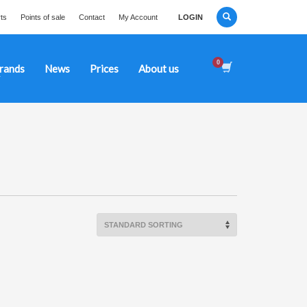
ts
Points of sale
Contact
My Account
LOGIN
rands
News
Prices
About us