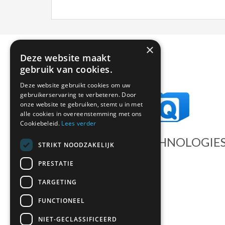
×
Deze website maakt
gebruik van cookies.
Deze website gebruikt cookies om uw
gebruikerservaring te verbeteren. Door
onze website te gebruiken, stemt u in met
alle cookies in overeenstemming met ons
Cookiebeleid.
Lees verder
DATEQ AUDIO TECHNOLOGIE
STRIKT NOODZAKELIJK
Dateq International BV
PRESTATIE
Landauer 5
TARGETING
3897 AB Zeewolde
FUNCTIONEEL
The Netherlands
Tel:
(+31) (0)36 547 22 22
NIET-GECLASSIFICEERD