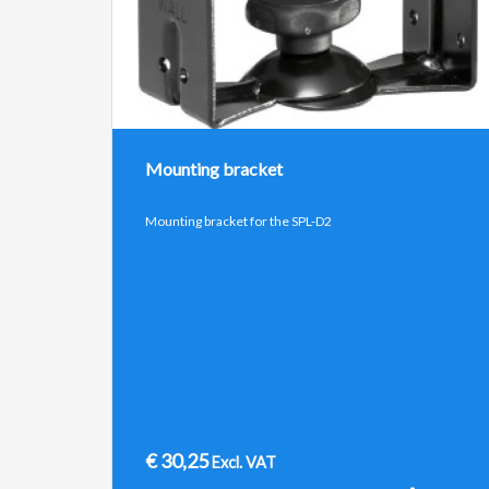
Mounting bracket
Mounting bracket for the SPL-D2
€
30,25
Excl. VAT