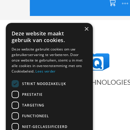
×
Deze website maakt
gebruik van cookies.
Deze website gebruikt cookies om uw
gebruikerservaring te verbeteren. Door
onze website te gebruiken, stemt u in met
alle cookies in overeenstemming met ons
Cookiebeleid.
Lees verder
DATEQ AUDIO TECHNOLOGIE
STRIKT NOODZAKELIJK
Dateq International BV
PRESTATIE
Landauer 5
TARGETING
3897 AB Zeewolde
FUNCTIONEEL
The Netherlands
Tel:
(+31) (0)36 547 22 22
NIET-GECLASSIFICEERD