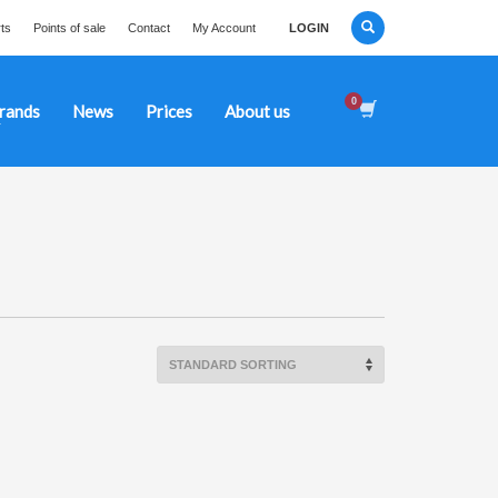
ts
Points of sale
Contact
My Account
LOGIN
rands
News
Prices
About us