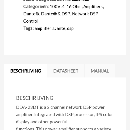
Categorieën:
100V
,
4-16 Ohm
,
Amplifiers
,
Dante®
,
Dante® & DSP
,
Network DSP
Control
Tags:
amplifier
,
Dante
,
dsp
BESCHRIJVING
DATASHEET
MANUAL
BESCHRIJVING
DDA-23DT is a 2 channel network DSP power
amplifier, integrated with DSP processor, IPS color
display and other powerful
functions. This power amplifier supports a variety