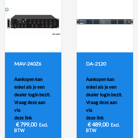
MAV-240Z6
DA-2120
Aankopen kan
Aankopen kan
enkel als je een
enkel als je een
dealer login bezit.
dealer login bezit.
Vraag deze aan
Vraag deze aan
via
via
deze link
.
deze link
.
€
799,00
€
489,00
Excl.
Excl.
BTW
BTW