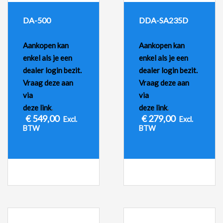
DA-500
DDA-SA235D
Aankopen kan
Aankopen kan
enkel als je een
enkel als je een
dealer login bezit.
dealer login bezit.
Vraag deze aan
Vraag deze aan
via
via
deze link
.
deze link
.
€
549,00
€
279,00
Excl.
Excl.
BTW
BTW