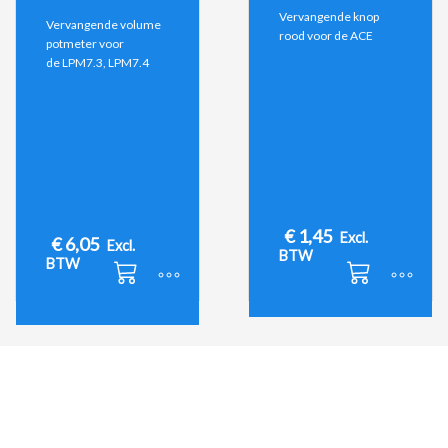
Vervangende knop
Vervangende volume
rood voor de ACE
potmeter voor
de LPM7.3, LPM7.4
€
1,45
Excl.
€
6,05
Excl.
BTW
BTW