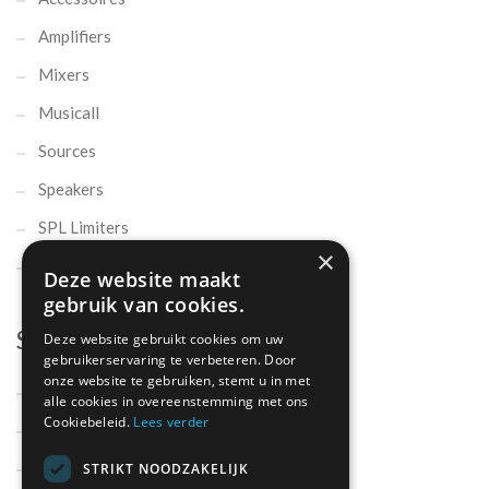
Amplifiers
Mixers
Musicall
Sources
Speakers
SPL Limiters
×
Microphones
Deze website maakt
gebruik van cookies.
Support
Deze website gebruikt cookies om uw
gebruikerservaring te verbeteren. Door
onze website te gebruiken, stemt u in met
Support
alle cookies in overeenstemming met ons
Cookiebeleid.
Lees verder
Contact
Onderdelen
STRIKT NOODZAKELIJK