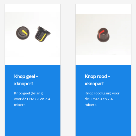
Knop geel –
Knop rood –
xknopcrf
xknoparf
Knop geel (balans)
Knop rood (gain) voor
voor de LPM7.3 en 7.4
de LPM7.3 en 7.4
mixers.
mixers.