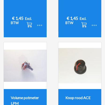
€
1,45
€
1,45
Excl.
Excl.
BTW
BTW
Volume potmeter
Knop rood ACE
LPM