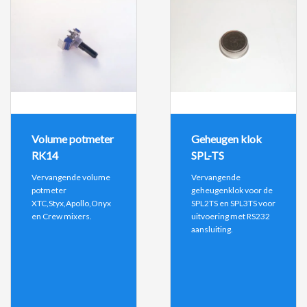
Volume potmeter
Geheugen klok
RK14
SPL-TS
Vervangende volume
Vervangende
potmeter
geheugenklok voor de
XTC,Styx,Apollo,Onyx
SPL2TS en SPL3TS voor
en Crew mixers.
uitvoering met RS232
aansluiting.