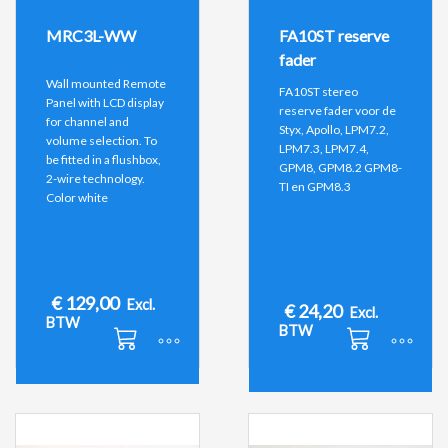
MRC3L-WW
FA10ST reserve
fader
Wall mounted Remote
FA10ST stereo
Panel with LCD display
reserve fader voor de
for channel and
Styx, Apollo, LPM7.2,
volume selection. To
LPM7.3, LPM7.4,
be fitted in a flushbox,
GPM8, GPM8.2 GPM8-
2-wire technology.
TI en GPM8.3
Color white
€
129,00
Excl.
€
24,20
Excl.
BTW
BTW