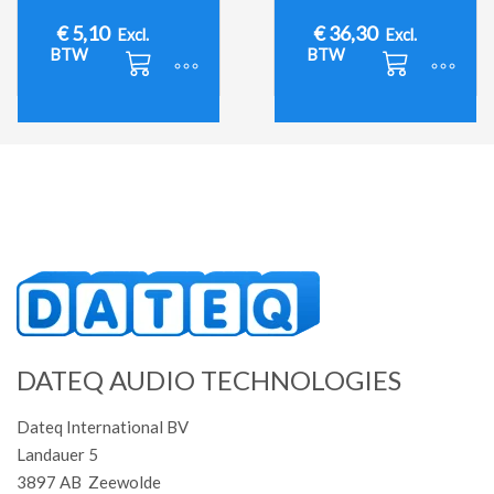
€
5,10
€
36,30
Excl.
Excl.
BTW
BTW
DATEQ AUDIO TECHNOLOGIES
Dateq International BV
Landauer 5
3897 AB Zeewolde