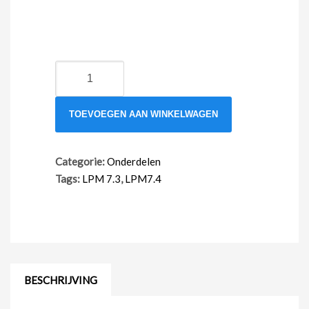
Knop
grijs
-
TOEVOEGEN AAN WINKELWAGEN
xknopbrf
aantal
Categorie:
Onderdelen
Tags:
LPM 7.3
,
LPM7.4
BESCHRIJVING