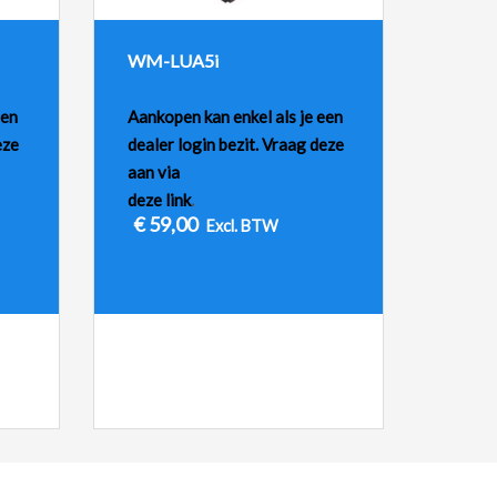
WM-LUA5i
een
Aankopen kan enkel als je een
eze
dealer login bezit. Vraag deze
aan via
deze link
.
€
59,00
Excl. BTW