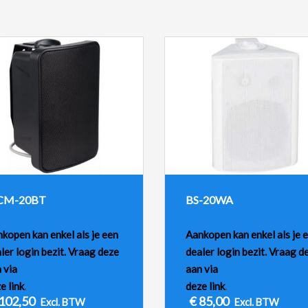
M-20BT
BS-20WA
kopen kan enkel als je een
Aankopen kan enkel als je 
ler login bezit. Vraag deze
dealer login bezit. Vraag d
 via
aan via
e link
.
deze link
.
102,50
€
85,00
Excl. BTW
Excl. BTW