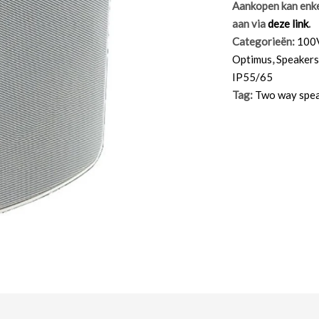
Aankopen kan enkel
aan via
deze link
.
Categorieën:
100
Optimus
,
Speakers
IP55/65
Tag:
Two way spe