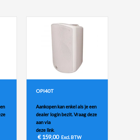
OPI40T
een
Aankopen kan enkel als je een
eze
dealer login bezit. Vraag deze
aan via
deze link
.
€
159,00
Excl. BTW