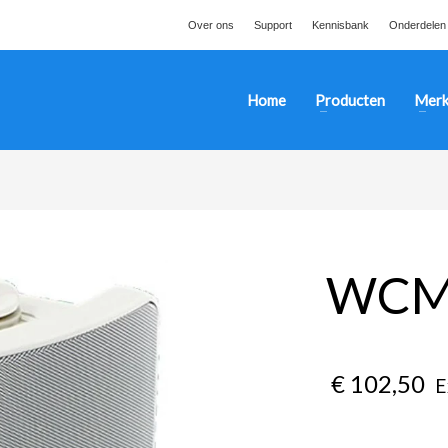
Over ons
Support
Kennisbank
Onderdelen
Home
Producten
Merk
WCM
€
102,50
E