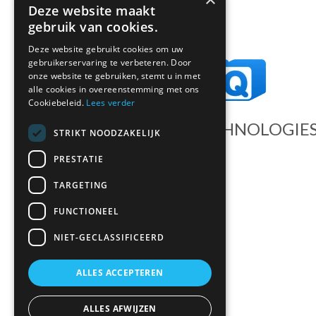
Deze website maakt
gebruik van cookies.
Deze website gebruikt cookies om uw
gebruikerservaring te verbeteren. Door
onze website te gebruiken, stemt u in met
alle cookies in overeenstemming met ons
Cookiebeleid.
Lees verder
DATEQ AUDIO TECHNOLOGIE
STRIKT NOODZAKELIJK
Dateq International BV
PRESTATIE
Landauer 5
TARGETING
3897 AB Zeewolde
FUNCTIONEEL
Nederland
Tel:
(+31) (0)36 547 22 22
NIET-GECLASSIFICEERD
Email:
info@dateq.nl
ALLES ACCEPTEREN
KVK: 84615559
ALLES AFWIJZEN