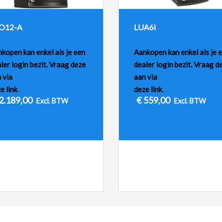
O12-A
LUA6i
kopen kan enkel als je een
Aankopen kan enkel als je 
ler login bezit. Vraag deze
dealer login bezit. Vraag d
 via
aan via
e link
.
deze link
.
2.189,00
€
559,00
Excl. BTW
Excl. BTW