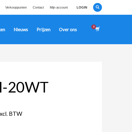
Verkooppunten
Contact
Mijn account
LOGIN
en
Nieuws
Prijzen
Over ons
-20WT
xcl. BTW