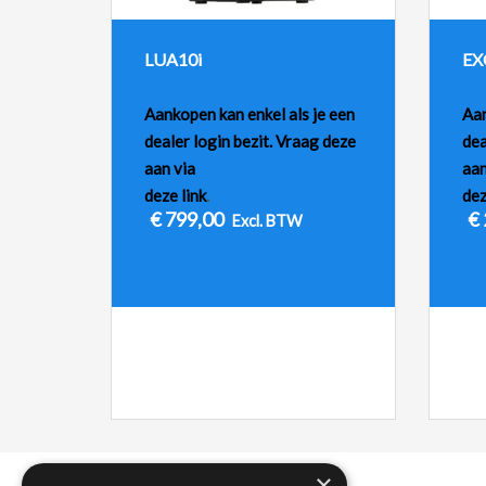
LUA10i
EX
Aankopen kan enkel als je een
Aan
dealer login bezit. Vraag deze
dea
aan via
aan
deze link
.
dez
€
799,00
€
Excl. BTW
×