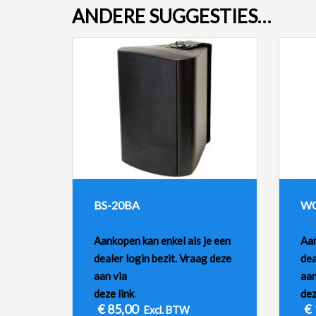
ANDERE SUGGESTIES…
BS-20BA
WC
Aankopen kan enkel als je een
Aan
dealer login bezit. Vraag deze
dea
aan via
aan
deze link
.
dez
€
85,00
€
Excl. BTW