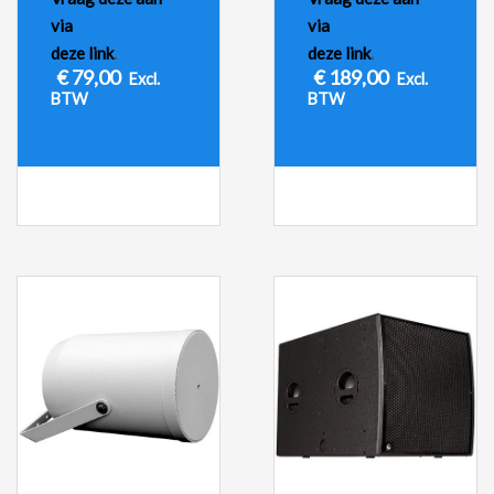
via
via
deze link
.
deze link
.
€
79,00
€
189,00
Excl.
Excl.
BTW
BTW