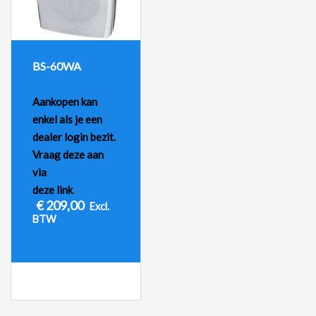
BS-60WA
Aankopen kan
enkel als je een
dealer login bezit.
Vraag deze aan
via
deze link
.
€
209,00
Excl.
BTW