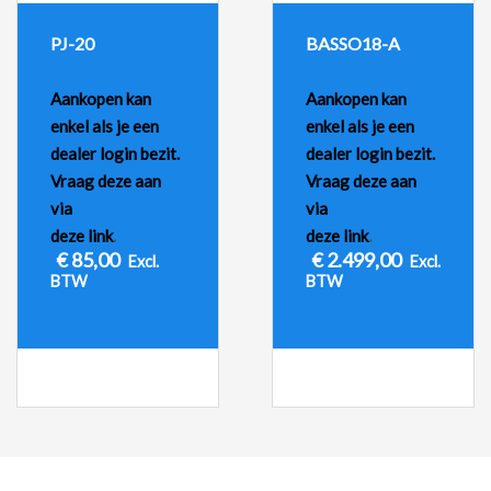
PJ-20
BASSO18-A
Aankopen kan
Aankopen kan
enkel als je een
enkel als je een
dealer login bezit.
dealer login bezit.
Vraag deze aan
Vraag deze aan
via
via
deze link
.
deze link
.
€
85,00
€
2.499,00
Excl.
Excl.
BTW
BTW