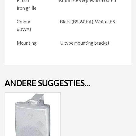
Finish Box in ABS & powder coated
iron grille
Colour Black (BS-60BA), White (BS-
60WA)
Mounting U type mounting bracket
ANDERE SUGGESTIES…