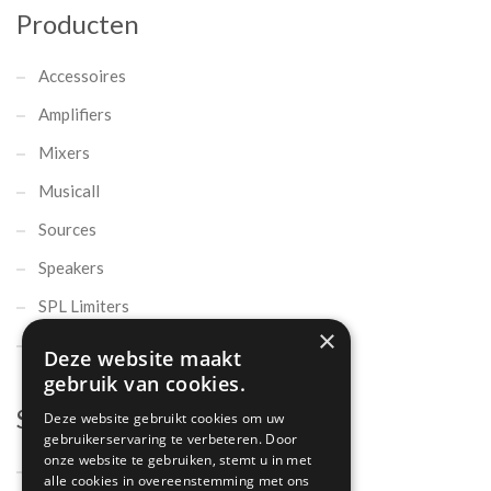
Producten
Accessoires
Amplifiers
Mixers
Musicall
Sources
Speakers
SPL Limiters
×
Microphones
Deze website maakt
gebruik van cookies.
Support
Deze website gebruikt cookies om uw
gebruikerservaring te verbeteren. Door
onze website te gebruiken, stemt u in met
Support
alle cookies in overeenstemming met ons