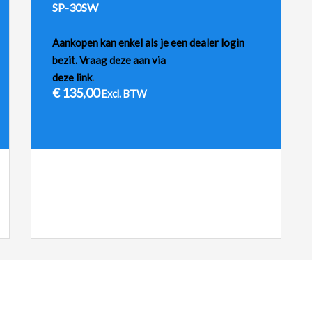
SP-30SW
Aankopen kan enkel als je een dealer login
bezit. Vraag deze aan via
deze link
.
€
135,00
Excl. BTW