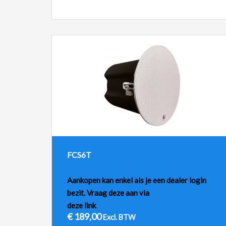
FCS6T
Aankopen kan enkel als je een dealer login
bezit. Vraag deze aan via
deze link
.
€
189,00
Excl. BTW