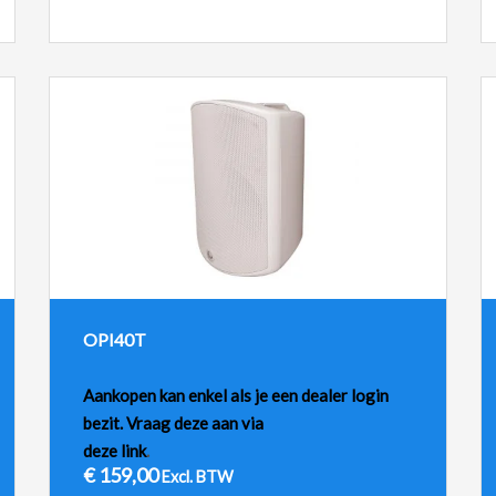
OPI40T
Aankopen kan enkel als je een dealer login
bezit. Vraag deze aan via
deze link
.
€
159,00
Excl. BTW