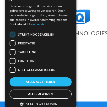
Deze website gebruikt cookies om uw
gebruikerservaring te verbeteren. Door
onze website te gebruiken, stemt u in met
alle cookies in overeenstemming met ons
Cookiebeleid.
Lees verder
DATEQ AUDIO TECHNOLOGIE
STRIKT NOODZAKELIJK
Dateq International BV
PRESTATIE
Landauer 5
TARGETING
3897 AB Zeewolde
FUNCTIONEEL
Nederland
Tel:
(+31) (0)36 547 22 22
NIET-GECLASSIFICEERD
Email:
info@dateq.nl
ALLES ACCEPTEREN
KVK: 84615559
ALLES AFWIJZEN
DETAILS WEERGEVEN
Sitemap