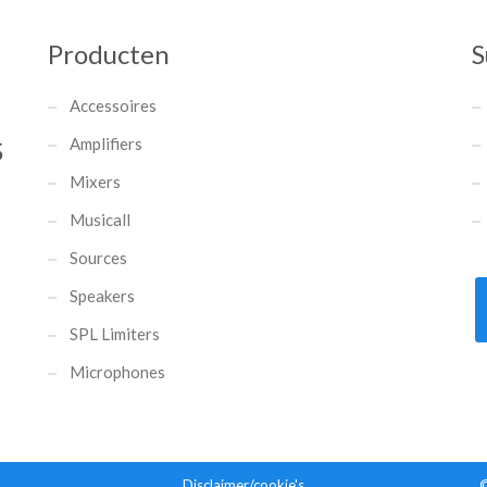
Producten
S
Accessoires
Amplifiers
S
Mixers
Musicall
Sources
Speakers
SPL Limiters
Microphones
Disclaimer/cookie's