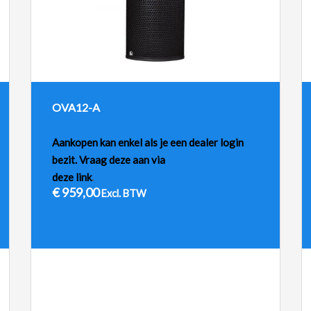
OVA12-A
Aankopen kan enkel als je een dealer login
bezit. Vraag deze aan via
deze link
.
€
959,00
Excl. BTW