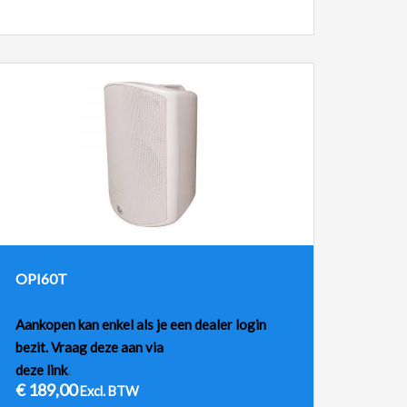
OPI60T
Aankopen kan enkel als je een dealer login
bezit. Vraag deze aan via
deze link
.
€
189,00
Excl. BTW