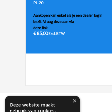
PJ-20
Aankopen kan enkel als je een dealer login
bezit. Vraag deze aan via
deze link
.
€
85,00
Excl. BTW
×
Deze website maakt
gebruik van cookies.