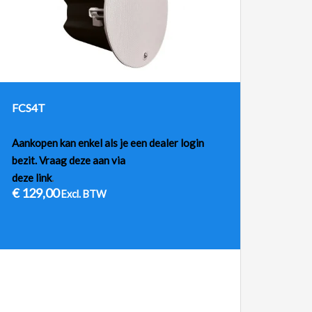
FCS4T
Aankopen kan enkel als je een dealer login
bezit. Vraag deze aan via
deze link
.
€
129,00
Excl. BTW