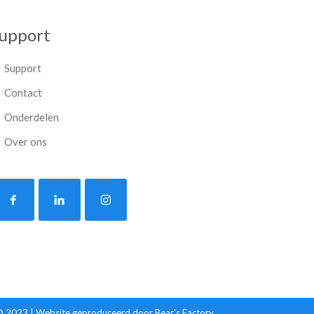
upport
Support
Contact
Onderdelen
Over ons
© 2023 | Website geproduceerd door
Bear's Factory