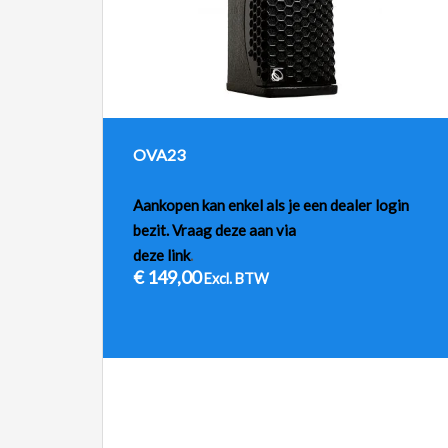
OVA23
Aankopen kan enkel als je een dealer login
bezit. Vraag deze aan via
deze link
.
€
149,00
Excl. BTW